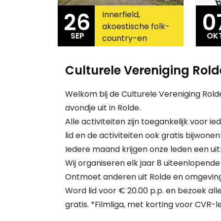
26
0
Innerfield,
akoestische folk-
SEP
OK
country-en
2026
202
Americana
Culturele Vereniging Rold
Welkom bij de Culturele Vereniging Rolde
avondje uit in Rolde.
Alle activiteiten zijn toegankelijk voor 
lid en de activiteiten ook gratis bijwonen
Iedere maand krijgen onze leden een uitn
Wij organiseren elk jaar 8 uiteenlopende
Ontmoet anderen uit Rolde en omgeving d
Word lid voor € 20.00 p.p. en bezoek all
gratis. *Filmliga, met korting voor CVR-l