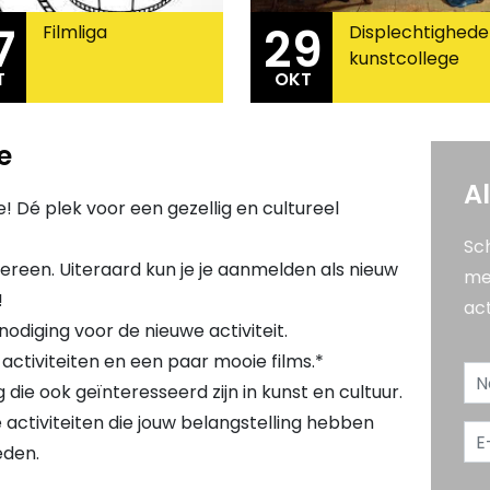
7
29
Filmliga
Displechtighede
kunstcollege
T
OKT
6
2026
e
A
! Dé plek voor een gezellig en cultureel
Sch
iedereen. Uiteraard kun je je aanmelden als nieuw
me
!
act
odiging voor de nieuwe activiteit.
 activiteiten en een paar mooie films.*
ie ook geïnteresseerd zijn in kunst en cultuur.
e activiteiten die jouw belangstelling hebben
eden.